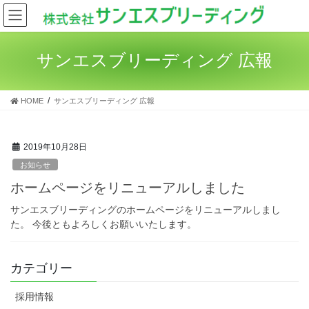
コ
ナ
ン
ビ
テ
ゲ
ン
ー
サンエスブリーディング 広報
ツ
シ
へ
ョ
ス
ン
HOME
サンエスブリーディング 広報
キ
に
ッ
移
プ
動
2019年10月28日
お知らせ
ホームページをリニューアルしました
サンエスブリーディングのホームページをリニューアルしまし
た。 今後ともよろしくお願いいたします。
カテゴリー
採用情報