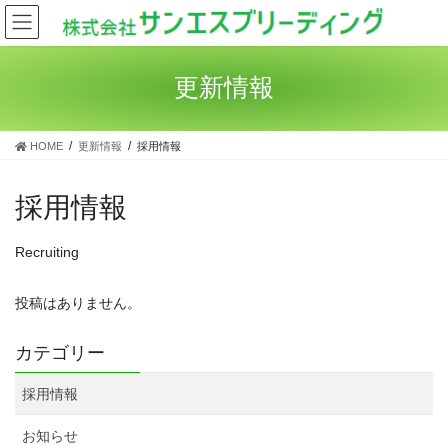
コ
ナ
ン
ビ
テ
ゲ
ン
ー
更新情報
ツ
シ
へ
ョ
ス
ン
HOME
更新情報
採用情報
キ
に
ッ
移
プ
動
採用情報
Recruiting
投稿はありません。
カテゴリー
採用情報
お知らせ